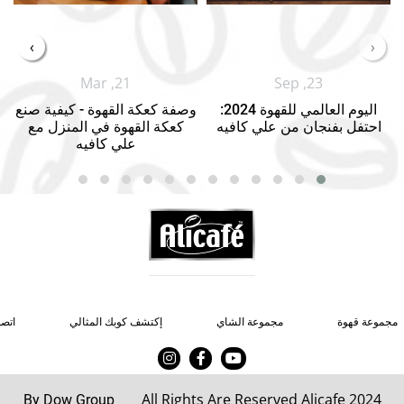
›
‹
Mar ,21
Sep ,23
اليوم العالمي للقهوة 2024:
وصفة كعكة القهوة - كيفية صنع
احتفل بفنجان من علي كافيه
كعكة القهوة في المنزل مع
علي كافيه
مجموعة قهوة
مجموعة الشاي
إكتشف كوبك المثالي
اتصل
All Rights Are Reserved Alicafe 2024
By Dow Group