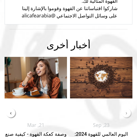
القهوة المثالية لك.
شاركوا اقتباساتنا عن القهوة وقوموا بالإشارة إلينا
على وسائل التواصل الاجتماعي @alicafearabia
أخبار أخرى
›
‹
Mar ,21
Sep ,23
اليوم العالمي للقهوة 2024:
وصفة كعكة القهوة - كيفية صنع