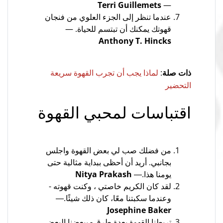
Terri Guillemets
—
عندما تنظر إلى الجزء العلوي من فنجان
قهوتك يمكنك أن تبتسم للحياة. —
Anthony T. Hincks
ذات صلة
:
لماذا يجب أن تجرب القهوة سريعة
التحضير
اقتباسات لمحبي القهوة
من فضلك صب لي بعض القهوة واجلس
بجانبي. أريد أن أحظى ببداية مثالية حتى
يومنا هذا.―
Nitya Prakash
لقد كان الكريم خاصتي ، وكنت قهوته -
وعندما سكبتنا معًا، كان ذلك شيئًا.―
Josephine Baker
تربطنا القهوة بعدة طرق - ببعضنا البعض،