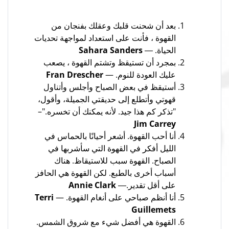
بعد أن شحنت قلبك وعقلك بفنجان من
القهوة ، فأنت على استعداد لمواجهة تحديات
الحياة. ―
Sahara Sanders
بمجرد أن تستيقظ وتشتم القهوة ، يصعب
عليك العودة للنوم. —
Fran Drescher
أستيقظ في بعض الصباح وأجلس وأتناول
قهوتي وأتطلع إلى حديقتي الجميلة، وأقول،
"تذكر كم هذا جيد. لأنه يمكنك أن تخسره."–
Jim Carrey
أنا أحب القهوة. أشعر أحيانًا بالحماس في
الليل أفكر في القهوة التي سأشربها في
الصباح. القهوة سبب للاستيقاظ. هناك
أسباب أخرى بالطبع. لكن القهوة هي الحافز
على أقل تقدير.―
Annie Clark
أنا أنظم صباحي على أنغام القهوة. —
Terri
Guillemets
القهوة هي أفضل شيء مع شروق الشمس.