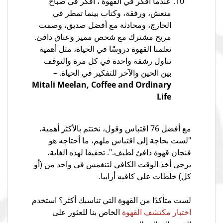
عندما أفكر في القهوة ، أفكر في صباح
منعش، ورفقة، وكتاب بينما تمطر في
الخارج، ومحادثة مع أفضل صديق، وصمت
مريح مشترك مع شخص مميز وعناق دافئ.
تعلمنا القهوة دروسًا في الحياة، مثل أهمية
تناول رشفة واحدة في كل مرة والتوقف
بين الحين والآخر للتفكير في الحياة. –
Mitali Meelan, Coffee and Ordinary
Life
مع أفضل 76 اقتباس وقول، نختتم بالأكثر أهمية،
"لست بحاجة إلى اقتباس ملهم، ما أحتاجه هو
فنجان قهوة دافئ لطيف.". تحقيقا لهذه الغاية،
يرجى أخذ الوقت الكافي لتنغمس في واحد من (أو
كل) خلطات علي كافيه أرابيا.
لست متأكدًا من القهوة التي تناسبك أكثر؟ استخدم
الخاص بنا للعثور على
اختبار مكتشف القهوة