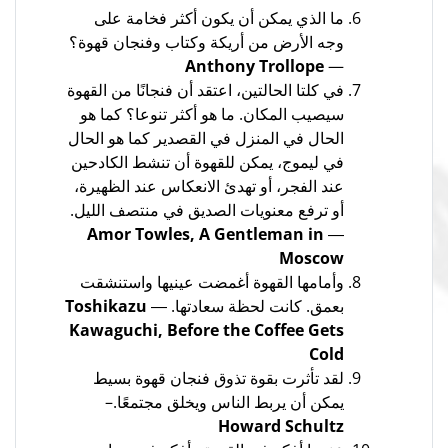
ما الذي يمكن أن يكون أكثر فخامة على
وجه الأرض من أريكة وكتاب وفنجان قهوة؟
Anthony Trollope
—
في كلتا الحالتين، اعتقد أن فنجانًا من القهوة
سيصيب المكان. ما هو أكثر تنوعا؟ كما هو
الحال في المنزل في القصدير كما هو الحال
في ليموج، يمكن للقهوة أن تنشط الكادحين
عند الفجر، أو تهدئ الانعكاس عند الظهيرة،
أو ترفع معنويات الصديق في منتصف الليل.
Amor Towles, A Gentleman in
―
Moscow
وأمامها القهوة أغمضت عينيها واستنشقت
بعمق. كانت لحظة سعادتها. ―
Toshikazu
Kawaguchi, Before the Coffee Gets
Cold
لقد تأثرت بقوة تذوق فنجان قهوة بسيط
يمكن أن يربط الناس ويخلق مجتمعًا.–
Howard Schultz