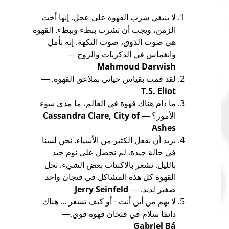
لا ينبغي شرب القهوة على عجل. إنها أخت
الزمن، ويجب أن تشرب ببطء وببطء. القهوة
هي صوت الذوق، صوت النكهة. إنه تأمل
وانغماس في الذكريات والروح ―
Mahmoud Darwish
لقد قمت بقياس حياتي بملاعق القهوة. ―
T.S. Eliot
ما دام هناك قهوة في العالم، ما مدى سوء
الأمور؟ ―
Cassandra Clare, City of
Ashes
نريد أن نفعل الكثير من الأشياء. نحن لسنا
في حالة جيدة. لم نحصل على نوم جيد
بالليل. نشعر بالاكتئاب بعض الشيء. تحل
القهوة كل هذه المشاكل في فنجان واحد
صغير لذيذ. ―
Jerry Seinfeld
لا يهم من أين أنت - أو كيف تشعر ... هناك
دائمًا سلام في فنجان قهوة قوي.―
Gabriel Bá