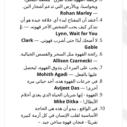
وبحواسنا، وبالأرض التي تدعم أشجار البن.
Rohan Marley
―
أعتقد أن المفتاح لبدء أي علاقة جيدة هو أن
نتذكر كيف يحب الشخص الآخر قهوته. ―
J.
Lynn, Wait for You
لا أضحك أبدًا حتى أشرب قهوتي. ―
Clark
Gable
رائحة القهوة مثل السحر والقصص الخيالية.
Allison Czarnecki
—
يجب على المرء أن يتذوق القهوة، ليحصل
عليها بالفعل. ―
Mohith Agadi
في جرعات القهوة هذه، أجد حياتي مرة
أخرى! ―
Avijeet Das
القهوة - إنها شريان الحياة الذي يغذي أحلام
الأبطال! –
Mike Ditka
في الواقع ، يبدو أن هذه هي الحاجة
الأساسية لقلب الإنسان في كل أزمة كبيرة
تقريبًا - فنجان قهوة ساخن جيد. –