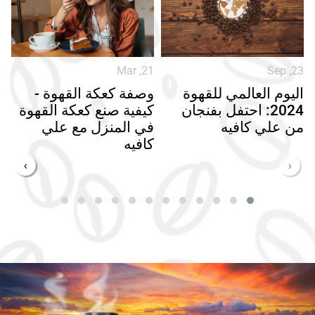
5
Mar ,21
Sep ,23
اليوم العالمي للقهوة
وصفة كعكة القهوة -
ا
2024: احتفل بفنجان
كيفية صنع كعكة القهوة
و
من علي كافيه
في المنزل مع علي
كافيه
›
‹