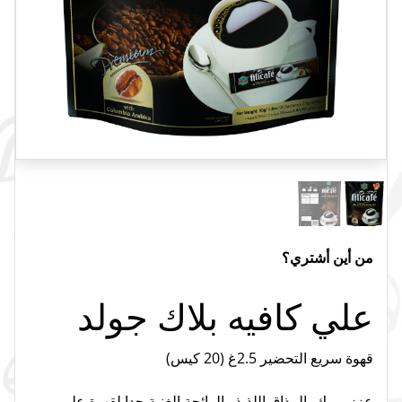
من أين أشتري؟
علي كافيه بلاك جولد
قهوة سريع التحضير 2.5غ (20 كيس)
عزز يومك بالمذاق اللذيذ والرائحة الغنية جدا لقهوة علي