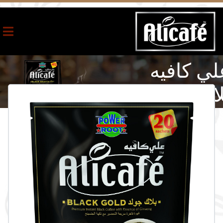
لي كافيه
لاك جولد