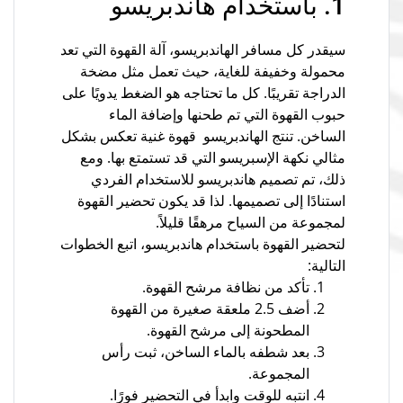
1. باستخدام هاندبريسو
سيقدر كل مسافر الهاندبريسو، آلة القهوة التي تعد
محمولة وخفيفة للغاية، حيث تعمل مثل مضخة
الدراجة تقريبًا. كل ما تحتاجه هو الضغط يدويًا على
حبوب القهوة التي تم طحنها وإضافة الماء
الساخن. تنتج الهاندبريسو قهوة غنية تعكس بشكل
مثالي نكهة الإسبريسو التي قد تستمتع بها. ومع
ذلك، تم تصميم هاندبريسو للاستخدام الفردي
استنادًا إلى تصميمها. لذا قد يكون تحضير القهوة
لمجموعة من السياح مرهقًا قليلاً.
لتحضير القهوة باستخدام هاندبريسو، اتبع الخطوات
التالية:
تأكد من نظافة مرشح القهوة.
أضف 2.5 ملعقة صغيرة من القهوة
المطحونة إلى مرشح القهوة.
بعد شطفه بالماء الساخن، ثبت رأس
المجموعة.
انتبه للوقت وابدأ في التحضير فورًا.