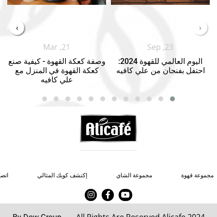
›
‹
Mar ,21
Sep ,23
اليوم العالمي للقهوة 2024:
وصفة كعكة القهوة - كيفية صنع
احتفل بفنجان من علي كافيه
كعكة القهوة في المنزل مع
علي كافيه
مجموعة قهوة
مجموعة الشاي
إكتشف كوبك المثالي
اتصل
All Rights Are Reserved Alicafe 2024