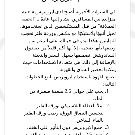
في السنوات الأخيرة، أصبح لدى ايروبريس شعبية
متزايدة بين المسافرين. يشار إليها عادةً بـ "الحقنة
العملاقة" من قبل المستكشفين الذين استخدموها.
تخيل أنبوبًا بلاستيكيًا مع مكبس وورقة فلتر تحجب
النهايتين. هكذا تبدو في خيالك. على الرغم من
وصفها بأنها ضخمة، إلا أنها أكبر قليلاً من صندوق
الساندويتش. تصميمها يسهل السفر والتعبئة.
بالإضافة إلى ذلك، هي متعددة الاستخدامات حيث
يمكنها تحضير الشاي والقهوة.
لصنع القهوة باستخدام ايروبريس، اتبع الخطوات
التالية:
يجب غلي حوالي 2.5 ملعقة صغيرة من
الماء.
املأ الغطاء البلاستيكي بورقة الفلتر.
لتحسين التصاق الورق، رطب ورقة الفلتر
بالماء الساخن.
اجمع الايروبريس دون التأثير على الختم.
أضف 2.5 ملعقة صغيرة من بودرة القهوة و