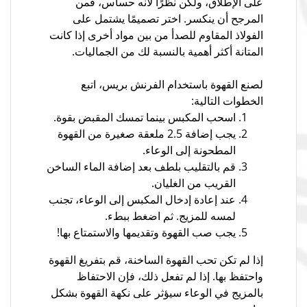
على الإطلاق، ولكن نظرًا لأنه حساس، فمن
المرجح أن ينكسر. اختر تصميمًا يشتمل على
الفولاذ المقاوم للصدأ من بين مواد أخرى إذا كانت
المتانة أكثر أهمية بالنسبة لك من الجماليات.
لصنع القهوة باستخدام الفرنش بريس، اتبع
الخطوات التالية:
اسحب المكبس بينما تمسك المقبض بقوة.
يجب إضافة 2.5 ملعقة صغيرة من القهوة
المطحونة إلى الوعاء.
قم بالتقليب بلطف بعد إضافة الماء الساخن
القريب من الغليان.
عند إعادة إدخال المكبس إلى الوعاء، تجنب
لمسه للمزيج. ثم اضغط ببطء.
يجب صب القهوة وتقديمها والاستمتاع بها!
إذا لم تكن تحب القهوة الساخنة، قم بتفريغ القهوة
واحتفظ بها. إذا لم تفعل ذلك، فإن الاحتفاظ
بالمزيج في الوعاء سيؤثر على نكهة القهوة بشكل