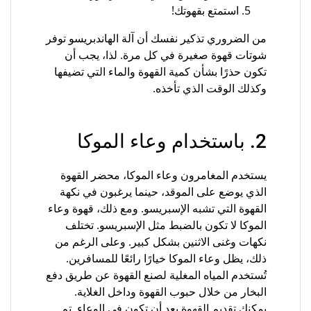
استمتع بقهوتك!
من الضروري تذكير نفسك أن آلة الهاندبريسو توفر
شوتات قهوة صغيرة في كل مرة. لذا، يجب أن
تكون حذرًا بشأن كمية القهوة والماء التي تضيفها
وكذلك الوقت الذي تأخذه.
2. باستخدام وعاء الموكا
يستخدم المغامرون وعاء الموكا، محضر القهوة
الذي يوضع على الموقد، حينما يرغبون في نكهة
القهوة التي تشبه الإسبريسو. ومع ذلك، قهوة وعاء
الموكا لا تكون بالضبط مثل الإسبريسو. تختلف
نكهات وغنى الاثنين بشكل كبير. وعلى الرغم من
ذلك، يظل وعاء الموكا خيارًا رائعًا للمسافرين.
تُستخدم المياه المغلية لصنع القهوة عن طريق دفع
البخار من خلال حبوب القهوة وداخل الغلاية.
يمكنك تقديم القهوة بعد أن تكون في الوعاء. تم