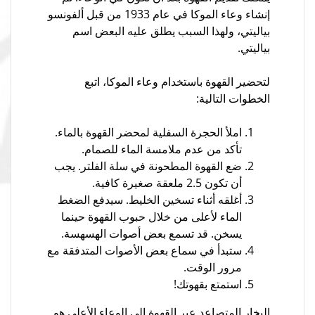
إنشاء وعاء الموكا في عام 1933 من قبل ألفونسو
بياليتي، ولهذا السبب يطلق عليه البعض اسم
بياليتي.
لتحضير القهوة باستخدام وعاء الموكا، اتبع
الخطوات التالية:
املأ الحجرة السفلية لمحضر القهوة بالماء.
تأكد من عدم ملامسة الماء للصمام.
ضع القهوة المطحونة في سلة الفلتر. يجب
أن تكون 2.5 ملعقة صغيرة كافية.
أغلقه أثناء تسخين الخليط. سيدفع الضغط
الماء لأعلى من خلال حبوب القهوة حينما
يسخن. قد تسمع بعض أصوات الهسهسة.
ستبدأ في سماع بعض الأصوات المتدفقة مع
مرور الوقت.
استمتع بقهوتك!
البخار المتصاعد عبر القهوة إلى الوعاء الأعلى هو