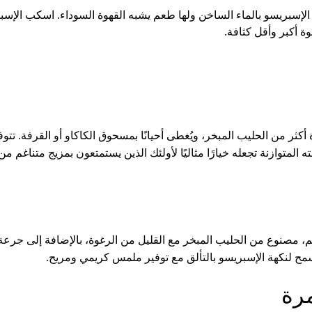
سبريسو بالماء الساخن ولها طعم يشبه القهوة السوداء. اسكب الإسبري
ة أكبر وأقل كثافة.
ر من الحليب المبخر، ويُغطى أحيانًا بمسحوق الكاكاو أو القرفة. تتوف
ه المتوازنة تجعله خيارًا مثاليًا لأولئك الذين يستمتعون بمزيج متناغم من
، مصنوع من الحليب المبخر مع القليل من الرغوة، بالإضافة إلى جرعة 
سمح لنكهة الإسبريسو بالتألق مع توفير ملمس كريمي ومريح.
مرة