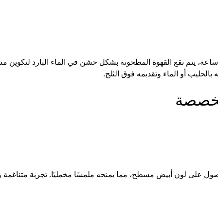
فترة طويلة من الزمن، غالبًا من 12 إلى 24 ساعة، يتم نقع القهوة المطحونة بشكل خشن في الماء ا
الحليب أو الماء وتقديمه فوق الثلج.
تخصصة
صول على لون أبيض مسطح، مما يمنحه ملمسًا مخمليًا. تجربة متناغمة و