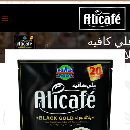
لي كافيه
لاك جولد