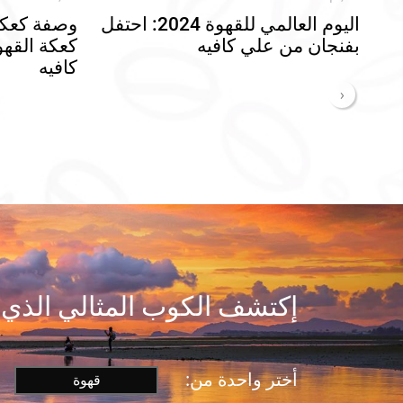
اليوم العالمي للقهوة 2024: احتفل
وصفة كعكة 
بفنجان من علي كافيه
كعكة القه
كافيه
‹
إكتشف الكوب المثالي الذي
أختر واحدة من:
قهوة