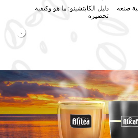
ية صنعه
دليل الكابتشينو: ما هو وكيفية
ما ال
تحضيره
والإ
›