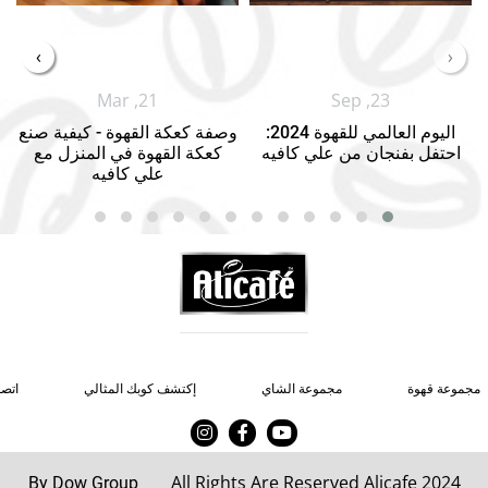
›
‹
Mar ,21
Sep ,23
اليوم العالمي للقهوة 2024:
وصفة كعكة القهوة - كيفية صنع
احتفل بفنجان من علي كافيه
كعكة القهوة في المنزل مع
علي كافيه
مجموعة قهوة
مجموعة الشاي
إكتشف كوبك المثالي
اتصل
All Rights Are Reserved Alicafe 2024
By Dow Group