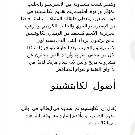
ويتميز بنسب متساوية من الإسبريسو والحليب
المُبَخَّر ورغوة الحليب. يتم تقديم الكابتشينو في
كوب صغير، وتعطي طبقاته المتناغمة تناغمًا خاصًا
من الإسبريسو القوي والحليب الكريمي والرغوة
الحريرية. الاسم مُستمد من الرهبان الكابوتشين
الذين يرتدون الرداء البني، الذي يشبه لون
الإسبريسو والحليب. يعد الكابتشينو خيارًا شائعًا
لكل من محبي القهوة وأولئك الذين يبحثون عن
مشروب مريح وأنيق لأنه يقدم مزيجًا لذيذًا من
الأذواق الغنية والقوام المتناقض.
أصول الكابتشينو
يُقال إن الكابتشينو تم إنشاؤه في إيطاليا في أوائل
القرن العشرين، وأقدم إشارة معروفة إليه تعود
إلى الثلاثينيات.