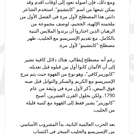
ومع ذلك، فإن أصوله تعود إلى أوقات أقدم وقد
يمكن تتبعها من اسم "كابتشينو". استخدم الشاعر
دانتي هذا المصطلح لأول مرة في الفصل الأول من
ملحمته الإلهية، الجحيم، لوصف مجموعة من
الرهبان الذين اختاروا أن يرتدوا الملابس البنية
بالكامل. مع تقديم الإسبريسو مع الحليب، ظهر
مصطلح "كابتشينو" لأول مرة.
رغم أنه مصطلح إيطالي، هناك دلائل كافية تشير
إلى أن الألمان كانوا أول من قبلوه قبل تعديله.
"كابوزينركافي"، وهو نوع من القهوة حيث يتم مزج
الإسبريسو مع الكريم والسكر والتوابل قبل صبه
فوق البيض، ذُكر لأول مرة في وثيقة من عام
1790. ولكن بحلول القرن العشرين، أصبح
"كابوزينر" يشير فقط إلى القهوة مع كمية قليلة
من الحليب.
بعد الحرب العالمية الثانية، بدأ المشروب الأساسي
من الإسبريسو والحليب المبخر في اكتساب