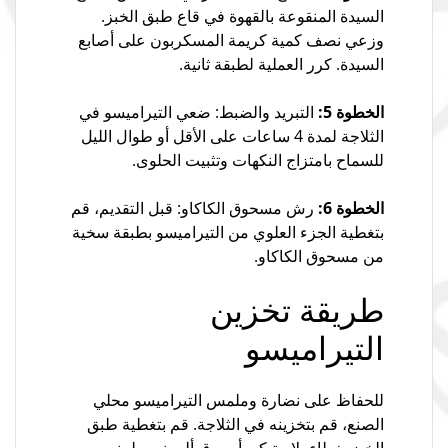
السيدة المنقوعة بالقهوة في قاع طبق الخبز.
وزعي نصف كمية كريمة المسكربون على أصابع
السيدة. كرر العملية لطبقة ثانية.
الخطوة 5:
التبريد والضبط: ضعي التيراميسو في
الثلاجة لمدة 4 ساعات على الأقل أو طوال الليل
للسماح بامتزاج النكهات وتثبيت الحلوى.
الخطوة 6:
رش مسحوق الكاكاو: قبل التقديم، قم
بتغطية الجزء العلوي من التيراميسو بطبقة سخية
من مسحوق الكاكاو.
طريقة تخزين
التيراميسو
للحفاظ على نضارة وملمس التيراميسو محلي
الصنع، قم بتخزينه في الثلاجة. قم بتغطية طبق
الخبز بغطاء بلاستيكي أو ورق ألومنيوم لمنع