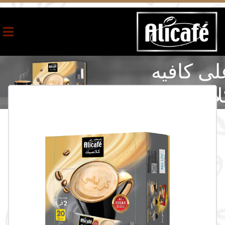
لى كافيه
كلاسيك 2
في 1 بدون
كر