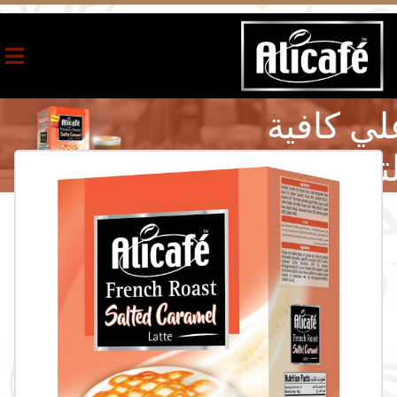
لي كافية
لتحميص
لفرنسي
رميل مملح